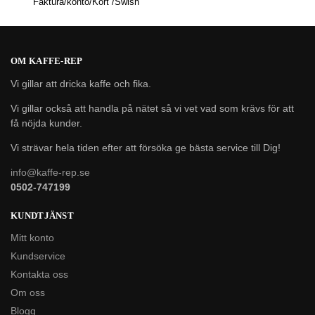
Faktura/konto/Kort /Swish
OM KAFFE-REP
Vi gillar att dricka kaffe och fika.
Vi gillar också att handla på nätet så vi vet vad som krävs för att
få nöjda kunder.
Vi strävar hela tiden efter att försöka ge bästa service till Dig!
info@kaffe-rep.se
0502-747199
KUNDTJÄNST
Mitt konto
Kundservice
Kontakta oss
Om oss
Blogg