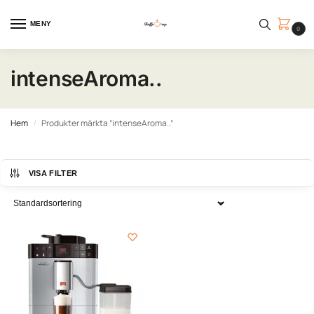
MENY
0
intenseAroma..
Hem
Produkter märkta ”intenseAroma..”
/
VISA FILTER