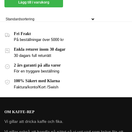
Lägg till i varukorg
Fri Frakt
På beställningar över 5000 kr
Enkla returer inom 30 dagar
30 dagars full returrätt
2 års garanti på alla varor
För en tryggare beställning
100% Säkert med Klarna
Faktura/konto/Kort /Swish
OM KAFFE-REP
Vi gillar att dricka kaffe och fika.
Vi gillar också att handla på nätet så vi vet vad som krävs för att