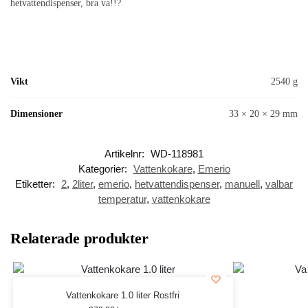
hetvattendispenser, bra va!!?
Vikt
2540 g
Dimensioner
33 × 20 × 29 mm
Artikelnr:
WD-118981
Kategorier:
Vattenkokare
,
Emerio
Etiketter:
2
,
2liter
,
emerio
,
hetvattendispenser
,
manuell
,
valbar
temperatur
,
vattenkokare
Relaterade produkter
Vattenkokare 1.0 liter Rostfri