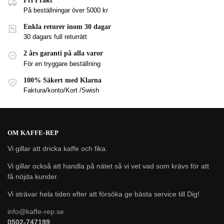
Fri Frakt
På beställningar över 5000 kr
Enkla returer inom 30 dagar
30 dagars full returrätt
2 års garanti på alla varor
För en tryggare beställning
100% Säkert med Klarna
Faktura/konto/Kort /Swish
OM KAFFE-REP
Vi gillar att dricka kaffe och fika.
Vi gillar också att handla på nätet så vi vet vad som krävs för att
få nöjda kunder.
Vi strävar hela tiden efter att försöka ge bästa service till Dig!
info@kaffe-rep.se
0502-747199