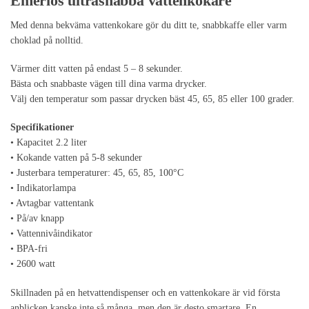
Emerios ultrasnabba vattenkokare
Med denna bekväma vattenkokare gör du ditt te, snabbkaffe eller varm
choklad på nolltid.
Värmer ditt vatten på endast 5 – 8 sekunder.
Bästa och snabbaste vägen till dina varma drycker.
Välj den temperatur som passar drycken bäst 45, 65, 85 eller 100 grader.
Specifikationer
• Kapacitet 2.2 liter
• Kokande vatten på 5-8 sekunder
• Justerbara temperaturer: 45, 65, 85, 100°C
• Indikatorlampa
• Avtagbar vattentank
• På/av knapp
• Vattennivåindikator
• BPA-fri
• 2600 watt
Skillnaden på en hetvattendispenser och en vattenkokare är vid första
anblicken kanske inte så många, men den är desto smartare. En