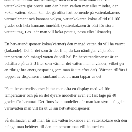
vattenkokare gör precis som den heter, varken mer eller mindre, den
kokar vatten. Sedan kan det gå olika fort beroende på vattenkokarens
värmeelement och kannans volym, vattenkokaren kokar alltid till 100
grader och hela kannans innehåll. (vattenkokaren är bäst för stora
vattenuttag, t.ex. när man vill koka potatis, pasta eller liknande)
En hetvattendispenser kokar(värmer) den mängd vatten du vill ha varmt
(kokande). Det är det som är det fina, du kan nämligen välja både
temperatur och mängd vatten du vill ha! En hetvattendispenser är en
behållare på ca 2-3 liter som värmer det vatten man använder, vilket ger
en riktigt bra energibesparing (om man är ute efter det). Värmen tillförs i
toppen av dispensern i samband med att man tappar ur det.
På en hetvattendispenser hittar man ofta en display med val för
temperaturer och på en del dyrare modeller även ett fast läge på 40
grader för barnmat. Det finns även modeller där man kan styra mängden
varmvatten man vill ha ut ur sin hetvattendispenser.
Så skillnaden är att man får allt vatten kokande i en vattenkokare och den
mängd man behöver till den temperatur man vill ha med en