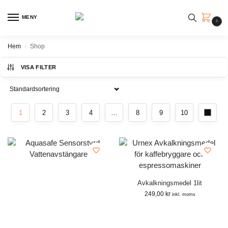
MENY
0
Hem
Shop
/
VISA FILTER
1
2
3
4
…
8
9
10
Avkalkningsmedel 1lit
249,00
kr
inkl. moms