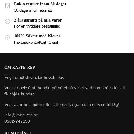
Enkla returer inom 30 dagar
30 dagars full returrätt
2 års garanti på alla varor
För en tryggare beställning
100% Säkert med Klarna
Faktura/konto/Kort /Swish
OM KAFFE-REP
Vi gillar att dricka kaffe och fika.
Vi gillar också att handla på nätet så vi vet vad som krävs för att
få nöjda kunder.
Vi strävar hela tiden efter att försöka ge bästa service till Dig!
info@kaffe-rep.se
0502-747199
KUNDTJÄNST