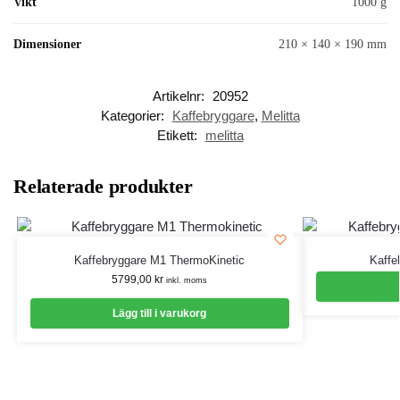
Vikt
1000 g
Dimensioner
210 × 140 × 190 mm
Artikelnr:
20952
Kategorier:
Kaffebryggare
,
Melitta
Etikett:
melitta
Relaterade produkter
Kaffebryggare M1 ThermoKinetic
Kaffe
5799,00
kr
inkl. moms
Lägg till i varukorg