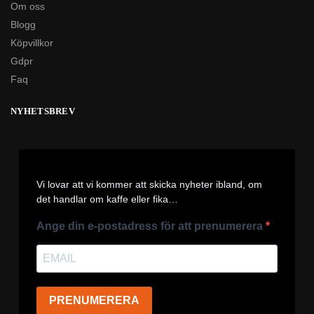
Om oss
Blogg
Köpvillkor
Gdpr
Faq
NYHETSBREV
Vi lovar att vi kommer att skicka nyheter ibland, om
det handlar om kaffe eller fika…
Ange din e-postadress för att prenumerera
PRENUMERERA