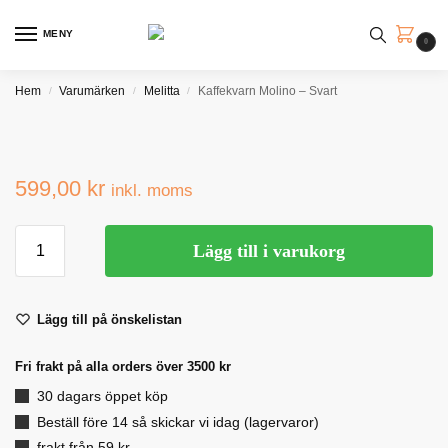
MENY
0
Hem
Varumärken
Melitta
Kaffekvarn Molino – Svart
/
/
/
599,00
kr
inkl. moms
Lägg till i varukorg
Lägg till på önskelistan
Fri frakt på alla orders över 3500 kr
30 dagars öppet köp
Beställ före 14 så skickar vi idag (lagervaror)
frakt från 59 kr