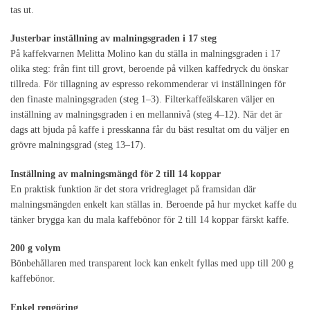
tas ut.
Justerbar inställning av malningsgraden i 17 steg
På kaffekvarnen Melitta Molino kan du ställa in malningsgraden i 17
olika steg: från fint till grovt, beroende på vilken kaffedryck du önskar
tillreda. För tillagning av espresso rekommenderar vi inställningen för
den finaste malningsgraden (steg 1–3). Filterkaffeälskaren väljer en
inställning av malningsgraden i en mellannivå (steg 4–12). När det är
dags att bjuda på kaffe i presskanna får du bäst resultat om du väljer en
grövre malningsgrad (steg 13–17).
Inställning av malningsmängd för 2 till 14 koppar
En praktisk funktion är det stora vridreglaget på framsidan där
malningsmängden enkelt kan ställas in. Beroende på hur mycket kaffe du
tänker brygga kan du mala kaffebönor för 2 till 14 koppar färskt kaffe.
200 g volym
Bönbehållaren med transparent lock kan enkelt fyllas med upp till 200 g
kaffebönor.
Enkel rengöring