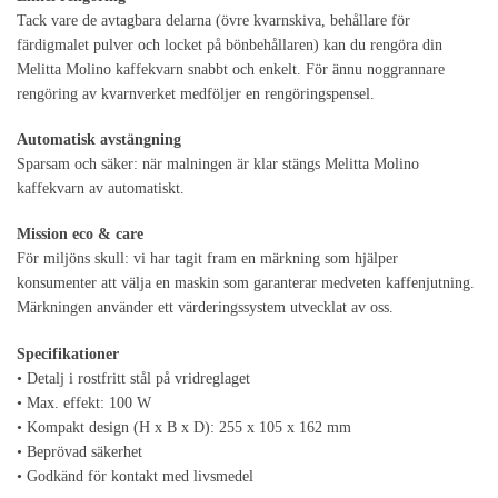
Tack vare de avtagbara delarna (övre kvarnskiva, behållare för
färdigmalet pulver och locket på bönbehållaren) kan du rengöra din
Melitta Molino kaffekvarn snabbt och enkelt. För ännu noggrannare
rengöring av kvarnverket medföljer en rengöringspensel.
Automatisk avstängning
Sparsam och säker: när malningen är klar stängs Melitta Molino
kaffekvarn av automatiskt.
Mission eco & care
För miljöns skull: vi har tagit fram en märkning som hjälper
konsumenter att välja en maskin som garanterar medveten kaffenjutning.
Märkningen använder ett värderingssystem utvecklat av oss.
Specifikationer
• Detalj i rostfritt stål på vridreglaget
• Max. effekt: 100 W
• Kompakt design (H x B x D): 255 x 105 x 162 mm
• Beprövad säkerhet
• Godkänd för kontakt med livsmedel