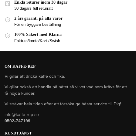
Enkla returer inom 30 dagar
30 dagars full returrätt
2 års garanti på alla varor
För en tryggare beställning
100% Säkert med Klarna
Faktura/konto/Kort /Swish
OM KAFFE-REP
Vi gillar att dricka kaffe och fika.
Vi gillar också att handla på nätet så vi vet vad som krävs för att
få nöjda kunder.
Vi strävar hela tiden efter att försöka ge bästa service till Dig!
info@kaffe-rep.se
0502-747199
KUNDTJÄNST