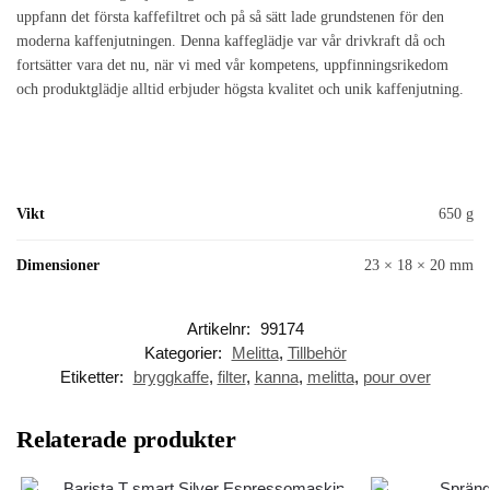
uppfann det första kaffefiltret och på så sätt lade grundstenen för den
moderna kaffenjutningen. Denna kaffeglädje var vår drivkraft då och
fortsätter vara det nu, när vi med vår kompetens, uppfinningsrikedom
och produktglädje alltid erbjuder högsta kvalitet och unik kaffenjutning.
Vikt
650 g
Dimensioner
23 × 18 × 20 mm
Artikelnr:
99174
Kategorier:
Melitta
,
Tillbehör
Etiketter:
bryggkaffe
,
filter
,
kanna
,
melitta
,
pour over
Relaterade produkter