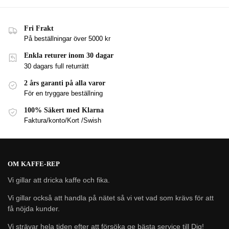
Fri Frakt
På beställningar över 5000 kr
Enkla returer inom 30 dagar
30 dagars full returrätt
2 års garanti på alla varor
För en tryggare beställning
100% Säkert med Klarna
Faktura/konto/Kort /Swish
OM KAFFE-REP
Vi gillar att dricka kaffe och fika.
Vi gillar också att handla på nätet så vi vet vad som krävs för att
få nöjda kunder.
Vi strävar hela tiden efter att försöka ge bästa service till Dig!