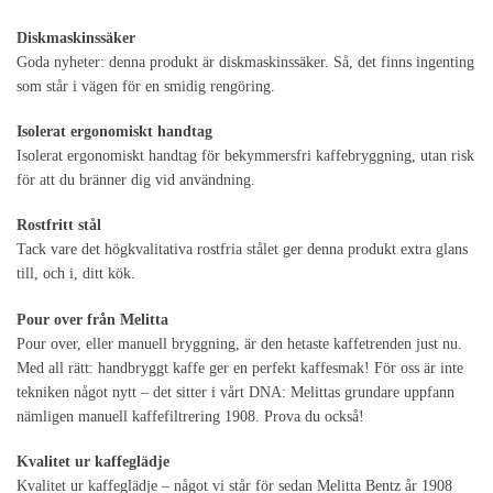
Diskmaskinssäker
Goda nyheter: denna produkt är diskmaskinssäker. Så, det finns ingenting
som står i vägen för en smidig rengöring.
Isolerat ergonomiskt handtag
Isolerat ergonomiskt handtag för bekymmersfri kaffebryggning, utan risk
för att du bränner dig vid användning.
Rostfritt stål
Tack vare det högkvalitativa rostfria stålet ger denna produkt extra glans
till, och i, ditt kök.
Pour over från Melitta
Pour over, eller manuell bryggning, är den hetaste kaffetrenden just nu.
Med all rätt: handbryggt kaffe ger en perfekt kaffesmak! För oss är inte
tekniken något nytt – det sitter i vårt DNA: Melittas grundare uppfann
nämligen manuell kaffefiltrering 1908. Prova du också!
Kvalitet ur kaffeglädje
Kvalitet ur kaffeglädje – något vi står för sedan Melitta Bentz år 1908