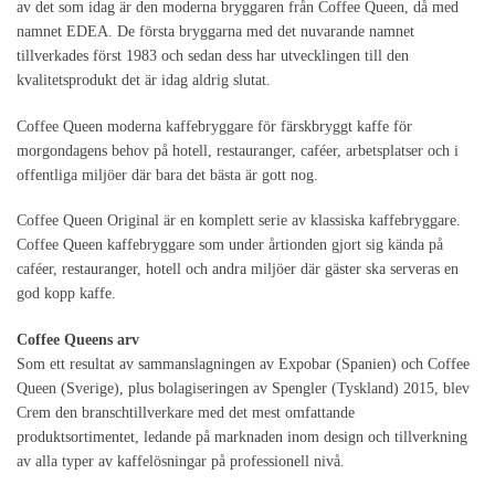
av det som idag är den moderna bryggaren från Coffee Queen, då med
namnet EDEA. De första bryggarna med det nuvarande namnet
tillverkades först 1983 och sedan dess har utvecklingen till den
kvalitetsprodukt det är idag aldrig slutat.
Coffee Queen moderna kaffebryggare för färskbryggt kaffe för
morgondagens behov på hotell, restauranger, caféer, arbetsplatser och i
offentliga miljöer där bara det bästa är gott nog.
Coffee Queen Original är en komplett serie av klassiska kaffebryggare.
Coffee Queen kaffebryggare som under årtionden gjort sig kända på
caféer, restauranger, hotell och andra miljöer där gäster ska serveras en
god kopp kaffe.
Coffee Queens arv
Som ett resultat av sammanslagningen av Expobar (Spanien) och Coffee
Queen (Sverige), plus bolagiseringen av Spengler (Tyskland) 2015, blev
Crem den branschtillverkare med det mest omfattande
produktsortimentet, ledande på marknaden inom design och tillverkning
av alla typer av kaffelösningar på professionell nivå.