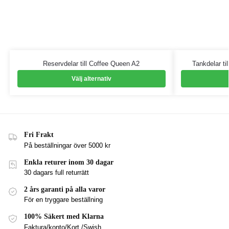
Reservdelar till Coffee Queen A2
Tankdelar ti
Välj alternativ
Fri Frakt
På beställningar över 5000 kr
Enkla returer inom 30 dagar
30 dagars full returrätt
2 års garanti på alla varor
För en tryggare beställning
100% Säkert med Klarna
Faktura/konto/Kort /Swish