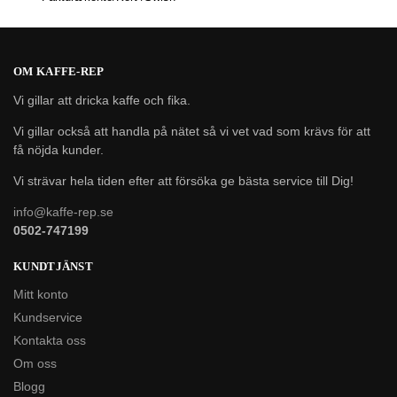
OM KAFFE-REP
Vi gillar att dricka kaffe och fika.
Vi gillar också att handla på nätet så vi vet vad som krävs för att
få nöjda kunder.
Vi strävar hela tiden efter att försöka ge bästa service till Dig!
info@kaffe-rep.se
0502-747199
KUNDTJÄNST
Mitt konto
Kundservice
Kontakta oss
Om oss
Blogg