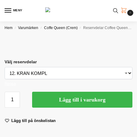
MENY
0
Hem
Varumärken
Coffe Queen (Crem)
Reservdelar Coffee Queen 2.5L Serveringsstation
/
/
/
Välj reservdelar
Rensa
Lägg till i varukorg
Lägg till på önskelistan