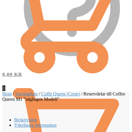
0,00
KR
0
Hem
/
Varumärken
/
Coffe Queen (Crem)
/
Reservdelar till Coffee
Queen M1 ”utgången Modell”
Beskrivning
Ytterligare information