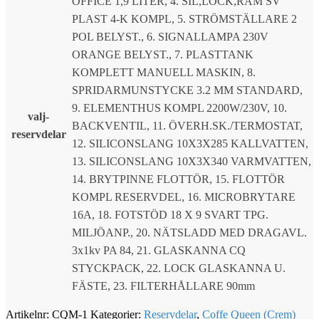
OFFICE 1,9 LITER, 4. SIL,LOCK,RAM SV
PLAST 4-K KOMPL, 5. STRÖMSTÄLLARE 2
POL BELYST., 6. SIGNALLAMPA 230V
ORANGE BELYST., 7. PLASTTANK
KOMPLETT MANUELL MASKIN, 8.
SPRIDARMUNSTYCKE 3.2 MM STANDARD,
9. ELEMENTHUS KOMPL 2200W/230V, 10.
valj-
BACKVENTIL, 11. ÖVERH.SK./TERMOSTAT,
reservdelar
12. SILICONSLANG 10X3X285 KALLVATTEN,
13. SILICONSLANG 10X3X340 VARMVATTEN,
14. BRYTPINNE FLOTTÖR, 15. FLOTTÖR
KOMPL RESERVDEL, 16. MICROBRYTARE
16A, 18. FOTSTÖD 18 X 9 SVART TPG.
MILJÖANP., 20. NÄTSLADD MED DRAGAVL.
3x1kv PA 84, 21. GLASKANNA CQ
STYCKPACK, 22. LOCK GLASKANNA U.
FÄSTE, 23. FILTERHÅLLARE 90mm
Artikelnr:
CQM-1
Kategorier:
Reservdelar
,
Coffe Queen (Crem)