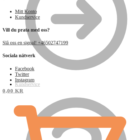
Mitt Konto
Kundservice
Vill du prata med oss?
Slå oss en signal! +46502747199
Sociala nätverk
Facebook
Twitter
Instagram
Kundservice
0,00
KR