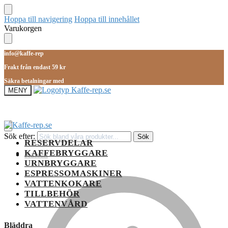
Hoppa till navigering
Hoppa till innehållet
Varukorgen
info@kaffe-rep
Frakt från endast 59 kr
Säkra betalningar med
MENY
Sök efter:
Sök
RESERVDELAR
KAFFEBRYGGARE
Kassan
URNBRYGGARE
ESPRESSOMASKINER
VATTENKOKARE
TILLBEHÖR
VATTENVÅRD
Bläddra