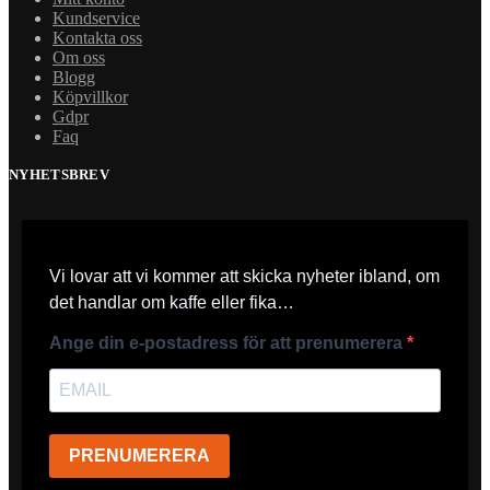
Kundservice
Kontakta oss
Om oss
Blogg
Köpvillkor
Gdpr
Faq
NYHETSBREV
Vi lovar att vi kommer att skicka nyheter ibland, om
det handlar om kaffe eller fika…
Ange din e-postadress för att prenumerera
PRENUMERERA