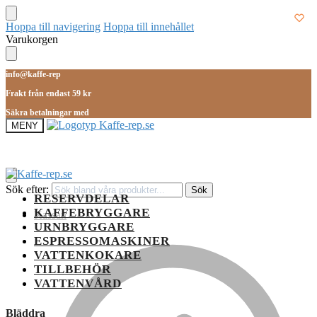
Hoppa till navigering
Hoppa till innehållet
Varukorgen
info@kaffe-rep
Frakt från endast 59 kr
Säkra betalningar med
MENY
Sök efter:
Sök
RESERVDELAR
KAFFEBRYGGARE
Kassan
URNBRYGGARE
ESPRESSOMASKINER
VATTENKOKARE
TILLBEHÖR
VATTENVÅRD
Bläddra