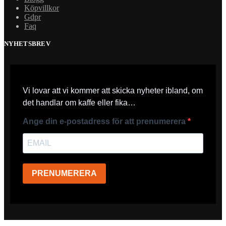
Köpvillkor
Gdpr
Faq
NYHETSBREV
Vi lovar att vi kommer att skicka nyheter ibland, om
det handlar om kaffe eller fika…
Ange din e-postadress för att prenumerera
PRENUMERERA