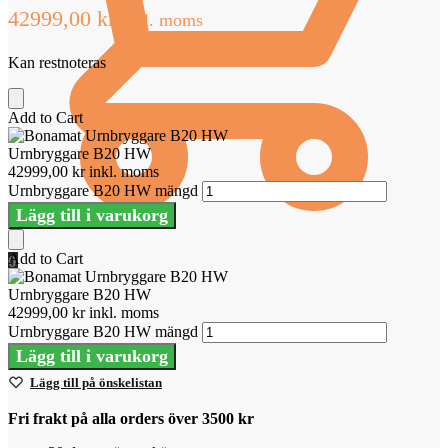
42999,00
kr
inkl. moms
Kan restnoteras
Add to Cart
Urnbryggare B20 HW
42999,00
kr
inkl. moms
Urnbryggare B20 HW mängd
Lägg till i varukorg
Add to Cart
0
Urnbryggare B20 HW
42999,00
kr
inkl. moms
Urnbryggare B20 HW mängd
Lägg till i varukorg
Lägg till på önskelistan
Fri frakt på alla orders över 3500 kr