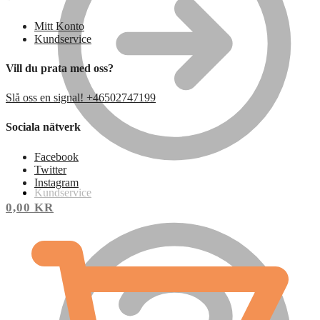
Mitt Konto
Kundservice
Vill du prata med oss?
Slå oss en signal! +46502747199
Sociala nätverk
Facebook
Twitter
Instagram
Kundservice
0,00
KR