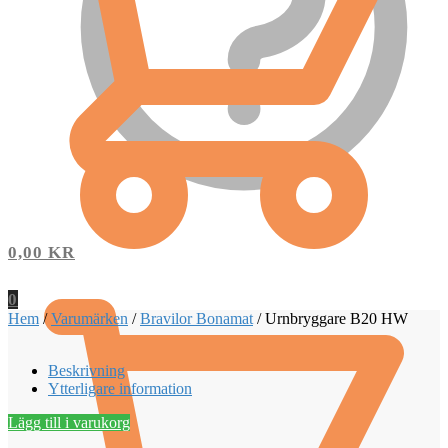
0,00
KR
0
Hem
/
Varumärken
/
Bravilor Bonamat
/
Urnbryggare B20 HW
Beskrivning
Ytterligare information
Lägg till i varukorg