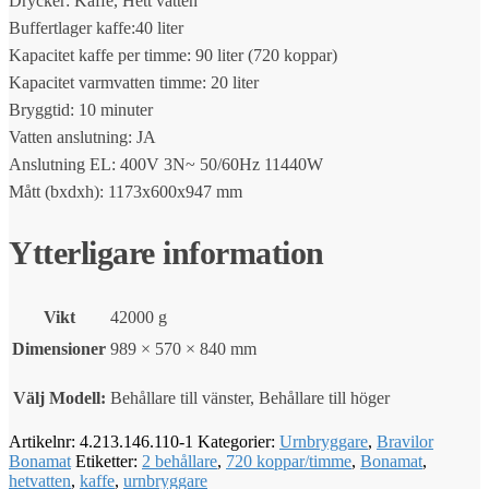
Drycker: Kaffe, Hett vatten
Buffertlager kaffe:40 liter
Kapacitet kaffe per timme: 90 liter (720 koppar)
Kapacitet varmvatten timme: 20 liter
Bryggtid: 10 minuter
Vatten anslutning: JA
Anslutning EL: 400V 3N~ 50/60Hz 11440W
Mått (bxdxh): 1173x600x947 mm
Ytterligare information
Vikt
42000 g
Dimensioner
989 × 570 × 840 mm
Välj Modell:
Behållare till vänster, Behållare till höger
Artikelnr:
4.213.146.110-1
Kategorier:
Urnbryggare
,
Bravilor
Bonamat
Etiketter:
2 behållare
,
720 koppar/timme
,
Bonamat
,
hetvatten
,
kaffe
,
urnbryggare