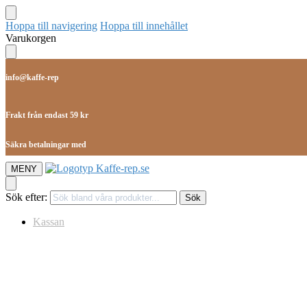
Hoppa till navigering
Hoppa till innehållet
Varukorgen
info@kaffe-rep
Frakt från endast 59 kr
Säkra betalningar med
MENY
Sök efter:
Sök
Kassan