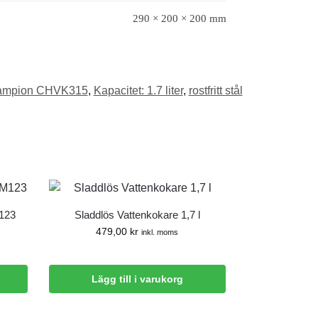
290 × 200 × 200 mm
ampion CHVK315
,
Kapacitet: 1.7 liter
,
rostfritt stål
123
Sladdlös Vattenkokare 1,7 l
479,00
kr
inkl. moms
Lägg till i varukorg