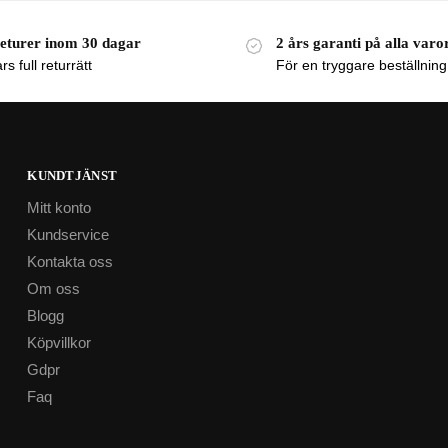
returer inom 30 dagar
2 års garanti på alla varo
s full returrätt
För en tryggare beställning
KUNDTJÄNST
Mitt konto
Kundservice
Kontakta oss
Om oss
Blogg
Köpvillkor
Gdpr
Faq