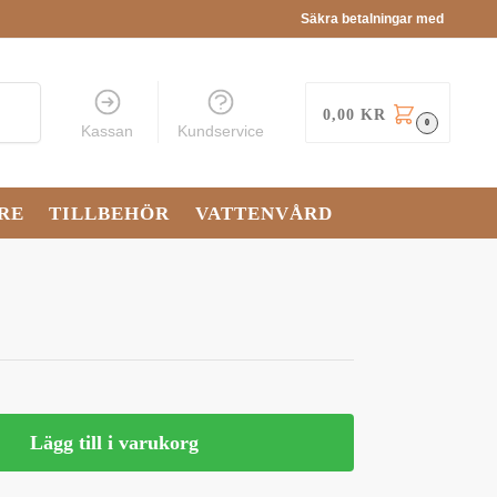
Säkra betalningar med
Sök
0,00
KR
0
Kassan
Kundservice
RE
TILLBEHÖR
VATTENVÅRD
Lägg till i varukorg