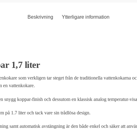
Beskrivning
Ytterligare information
r 1,7 liter
okare som verkligen tar steget från de traditionella vattenkokarna o
om en vattenkokare.
t en snygg koppar-finish och dessutom en klassisk analog temperatur-visa
på 1.7 liter och tack vare sin trådlösa design.
ing samt automatisk avstängning är den både enkel och säker att anvä