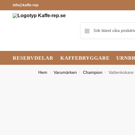
info@kaffe-rep
RESERVDELAR
KAFFEBRYGGARE
URNB
Hem
Varumärken
Champion
Vattenkokare 
/
/
/