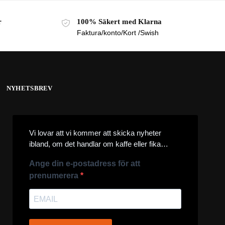
r
100% Säkert med Klarna
Faktura/konto/Kort /Swish
NYHETSBREV
Vi lovar att vi kommer att skicka nyheter
ibland, om det handlar om kaffe eller fika…
Ange din e-postadress för att
prenumerera