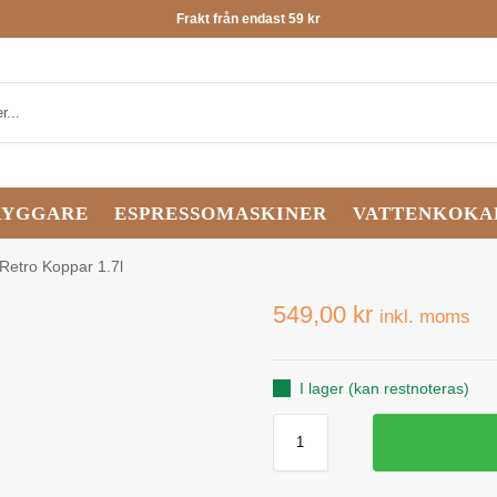
Frakt från endast 59 kr
RYGGARE
ESPRESSOMASKINER
VATTENKOKA
Retro Koppar 1.7l
549,00
kr
inkl. moms
I lager (kan restnoteras)