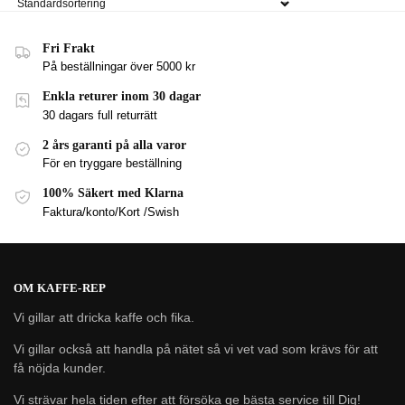
Fri Frakt
På beställningar över 5000 kr
Enkla returer inom 30 dagar
30 dagars full returrätt
2 års garanti på alla varor
För en tryggare beställning
100% Säkert med Klarna
Faktura/konto/Kort /Swish
OM KAFFE-REP
Vi gillar att dricka kaffe och fika.
Vi gillar också att handla på nätet så vi vet vad som krävs för att
få nöjda kunder.
Vi strävar hela tiden efter att försöka ge bästa service till Dig!