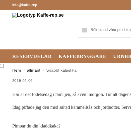
info@kaffe-rep
RESERVDELAR
KAFFEBRYGGARE
URNB
Hem
allmänt
Snabbt kalasfika
/
/
2019-05-06
Här är det födelsedag i familjen, så även imorgon. Tur att dagens
Idag piffade jag den med saltad karamellsås och jordnötter. Serv
Pimpar du din kladdkaka?