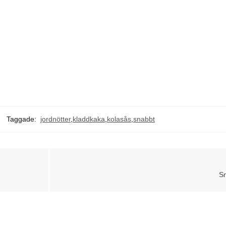
Taggade:
jordnötter
,
kladdkaka
,
kolasås
,
snabbt
Sm