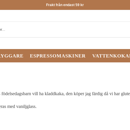
Frakt från endast 59 kr
RYGGARE
ESPRESSOMASKINER
VATTENKOKA
 födelsedagsbarn vill ha kladdkaka, den köper jag färdig då vi har gluten
eras med vaniljglass.