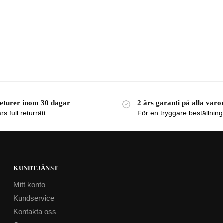
returer inom 30 dagar
2 års garanti på alla varo
s full returrätt
För en tryggare beställning
KUNDTJÄNST
Mitt konto
Kundservice
Kontakta oss