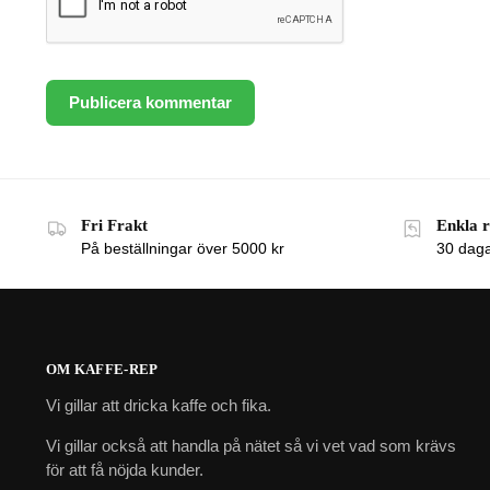
Fri Frakt
Enkla 
På beställningar över 5000 kr
30 dagar
OM KAFFE-REP
Vi gillar att dricka kaffe och fika.
Vi gillar också att handla på nätet så vi vet vad som krävs
för att få nöjda kunder.