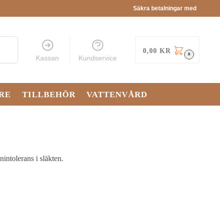
Säkra betalningar med
Sök
0,00
KR
0
Kassan
Kundservice
RE
TILLBEHÖR
VATTENVÅRD
intolerans i släkten.