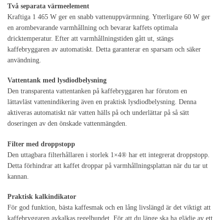
Två separata värmeelement
Kraftiga 1 465 W ger en snabb vattenuppvärmning. Ytterligare 60 W ger
en arombevarande varmhållning och bevarar kaffets optimala
dricktemperatur. Efter att varmhållningstiden gått ut, stängs
kaffebryggaren av automatiskt. Detta garanterar en sparsam och säker
användning.
Vattentank med lysdiodbelysning
Den transparenta vattentanken på kaffebryggaren har förutom en
lättavläst vattenindikering även en praktisk lysdiodbelysning. Denna
aktiveras automatiskt när vatten hälls på och underlättar på så sätt
doseringen av den önskade vattenmängden.
Filter med droppstopp
Den uttagbara filterhållaren i storlek 1×4® har ett integrerat droppstopp.
Detta förhindrar att kaffet droppar på varmhållningsplattan när du tar ut
kannan.
Praktisk kalkindikator
För god funktion, bästa kaffesmak och en lång livslängd är det viktigt att
kaffebryggaren avkalkas regelbundet. För att du länge ska ha glädje av ett