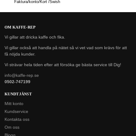
Faktura/konto/Kort /Swish
OM KAFFE-REP
Vi gillar att dricka kaffe och fika.
Vi gillar också att handla på nätet så vi vet vad som krävs för att
få nöjda kunder.
Vi strävar hela tiden efter att försöka ge bästa service till Dig!
info@kaffe-rep.se
0502-747199
KUNDTJÄNST
Mitt konto
Kundservice
Kontakta oss
Om oss
Blogg