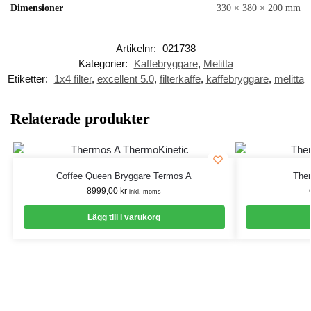
Dimensioner
330 × 380 × 200 mm
Artikelnr:
021738
Kategorier:
Kaffebryggare
,
Melitta
Etiketter:
1x4 filter
,
excellent 5.0
,
filterkaffe
,
kaffebryggare
,
melitta
Relaterade produkter
Coffee Queen Bryggare Termos A
The
8999,00
kr
inkl. moms
Lägg till i varukorg