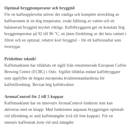
Optimal bryggtemperatur och bryggtid
För en kaffeupplevelse utöver det vanliga och komplett utveckling av
kaffearomen är en hög temperatur, exakt hällning av vatten och en
balanserad bryggtid mycket viktiga. Kaffebryggaren ger en konstant hög
bryggtemperatur på 92 till 96 °C, en jämn fördelning av det heta vattnet i
filtret och en optimal, relativt kort bryggtid − för ett kafferesultat som
övertygar.
Prisbelönt teknik!
Kaffemaskinen har tilldelats ett sigill från renommerade European Coffee
Brewing Centre (ECBC) i Oslo. Sigillet tilldelas endast kaffebryggare
som uppfyller de högsta europeiska kvalitetsstandarderna för
kaffetillredning. Bevisat hög kaffekvalitet.
AromaControl för 2 till 5 koppar
Kaffemaskinen har en innovativ AromaControl-funktion som kan
aktiveras med en knapp. Med funktionen anpassas bryggningen optimalt
vid tillredning av små kaffemängder (två till fem koppar). För en
intensiv kaffesmak även vid små mängder.