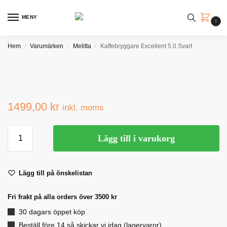
MENY
0
Hem
Varumärken
Melitta
Kaffebryggare Excellent 5.0 Svart
/
/
/
1499,00
kr
inkl. moms
Lägg till i varukorg
Lägg till på önskelistan
Fri frakt på alla orders över 3500 kr
30 dagars öppet köp
Beställ före 14 så skickar vi idag (lagervaror)