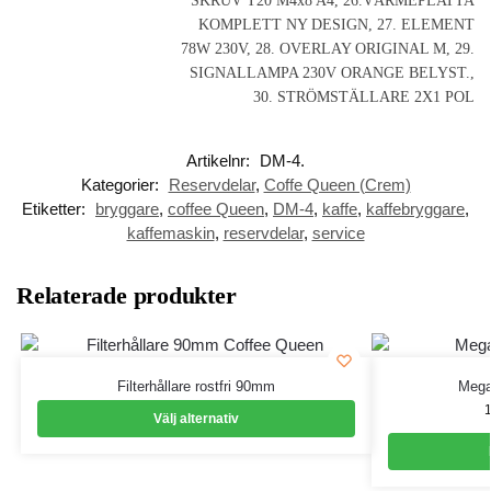
SKRUV T20 M4x8 A4, 26.VÄRMEPLATTA
KOMPLETT NY DESIGN, 27. ELEMENT
78W 230V, 28. OVERLAY ORIGINAL M, 29.
SIGNALLAMPA 230V ORANGE BELYST.,
30. STRÖMSTÄLLARE 2X1 POL
Artikelnr:
DM-4.
Kategorier:
Reservdelar
,
Coffe Queen (Crem)
Etiketter:
bryggare
,
coffee Queen
,
DM-4
,
kaffe
,
kaffebryggare
,
kaffemaskin
,
reservdelar
,
service
Relaterade produkter
Filterhållare rostfri 90mm
Mega
Välj alternativ