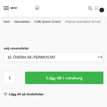
MENY
0
Hem
Varumärken
Coffe Queen (Crem)
Original reservdelar till Kaffebryggare DM4.
/
/
/
valj-reservdelar
Rensa
Lägg till i varukorg
Lägg till på önskelistan