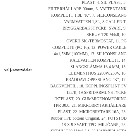
PLAST, 4. SIL PLAST, 5.
FILTERHÅLLARE 90mm, 6. VATTENTANK
KOMPLETT 1,8L "K", 7. SILICONSLANG
VARMVATTEN 1,8L, 8.GALLER T.
BRYGGARBAKSTYCKE, SVART, 9.
SKRUV T20 M4x8, 10.
ÖVERH.SK./TERMOSTAT, 11. PG
COMPLETE (PG 16), 12. POWER CABLE
4×1,5MM (100MM), 13. SILICONSLANG
KALLVATTEN KOMPLETT, 14.
SLANGKLÄMMA 16,4 MM, 15.
valj-reservdelar
ELEMENTHUS 2200W/230V, 16.
BRÄDDAVLOPPSSLANG "K", 17.
BACKVENTIL, 18. KOPPLINGSPLINT FV
122/B, 19.SPRIDARMUNSTYCKE
"K"PLAST, 20. GUMMIGENOMFÖRING
TPR 30,0, 21. MIKROBRYTARHÅLLARE
PLAST, 22. MICROBRYTARE 16A, 23.
Rubber TPE bottom Original, 24. FOTSTÖD
18 X 9 SVART TPG. MILJÖANP., 25.