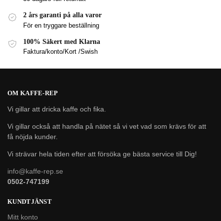
2 års garanti på alla varor
För en tryggare beställning
100% Säkert med Klarna
Faktura/konto/Kort /Swish
OM KAFFE-REP
Vi gillar att dricka kaffe och fika.
Vi gillar också att handla på nätet så vi vet vad som krävs för att
få nöjda kunder.
Vi strävar hela tiden efter att försöka ge bästa service till Dig!
info@kaffe-rep.se
0502-747199
KUNDTJÄNST
Mitt konto